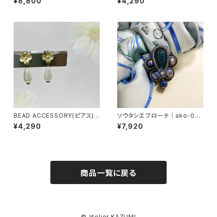
¥8,800
¥4,290
BEAD ACCESSORY(ピアス)
ソウタシエブローチ｜ako-000
｜ako-0053
4
¥4,290
¥7,920
商品一覧に戻る
© atelier KAZUMI