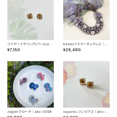
ワイヤーイヤリング(パール)ako
beadsフラワーネックレス｜ak
｜0034
o-0008
¥7,150
¥29,480
zipperブローチ｜ako-0058
squareレジンピアス｜ako-0
062