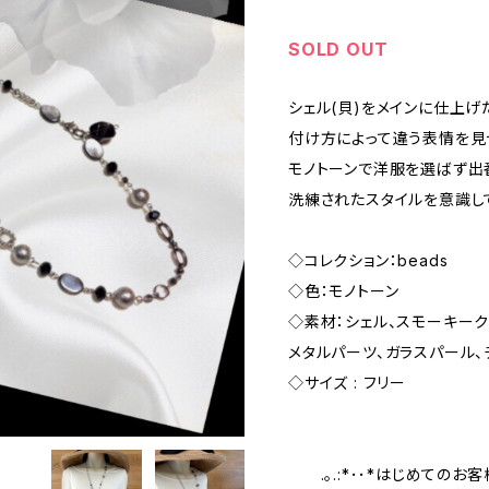
SOLD OUT
シェル(貝)をメインに仕上げ
付け方によって違う表情を見
モノトーンで洋服を選ばず出
洗練されたスタイルを意識し
◇コレクション：beads
◇色：モノトーン
◇素材：シェル、スモーキーク
メタルパーツ、ガラスパール、
◇サイズ : フリー
.｡.:*･･*はじめてのお客様へ