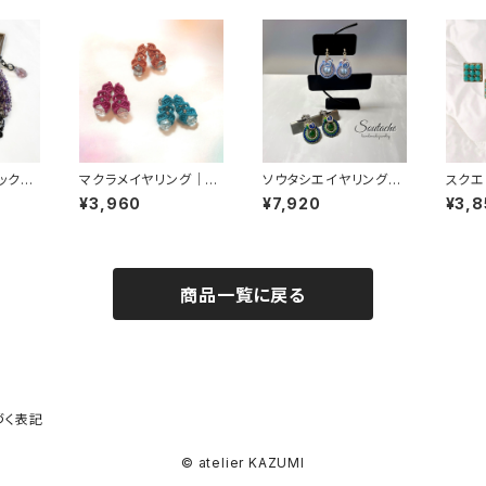
ックレ
マクラメイヤリング｜ak
ソウタシエイヤリング｜
スクエ
o-0024
ako-0046
0030
¥3,960
¥7,920
¥3,8
商品一覧に戻る
づく表記
© atelier KAZUMI